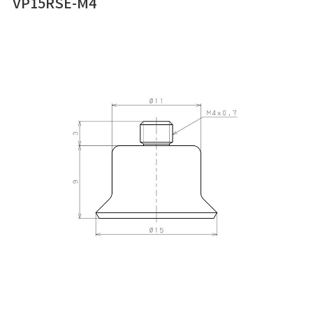
VP15RSE-M4