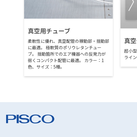
真空用チューブ
真空
柔軟性に優れ、真空配管の稼動部・揺動部
に最適。 極軟質のポリウレタンチュー
超小
ブ。 揺動箇所でのエア機器への反発力が
ライ
弱くコンパクト配管に最適。 カラー：1
色、サイズ：5種。