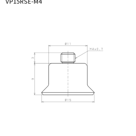
VP15RSE-M4