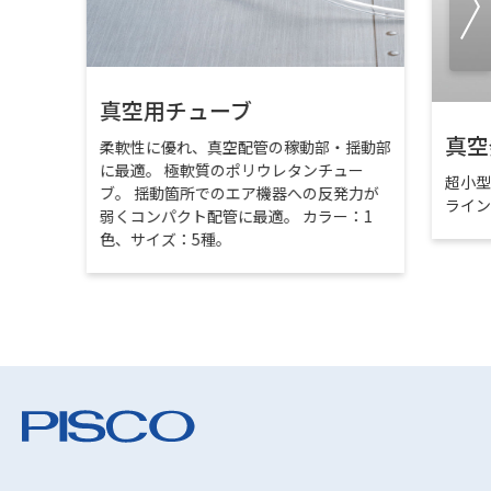
真空用チューブ
真空
柔軟性に優れ、真空配管の稼動部・揺動部
に最適。 極軟質のポリウレタンチュー
超小
ブ。 揺動箇所でのエア機器への反発力が
ライ
弱くコンパクト配管に最適。 カラー：1
色、サイズ：5種。