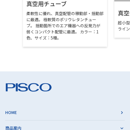
真空用チューブ
真空
柔軟性に優れ、真空配管の稼動部・揺動部
に最適。 極軟質のポリウレタンチュー
超小
ブ。 揺動箇所でのエア機器への反発力が
ライ
弱くコンパクト配管に最適。 カラー：1
色、サイズ：5種。
HOME
商品案内