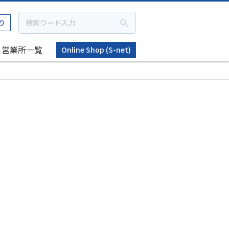
り
営業所一覧
Online Shop (S-net)