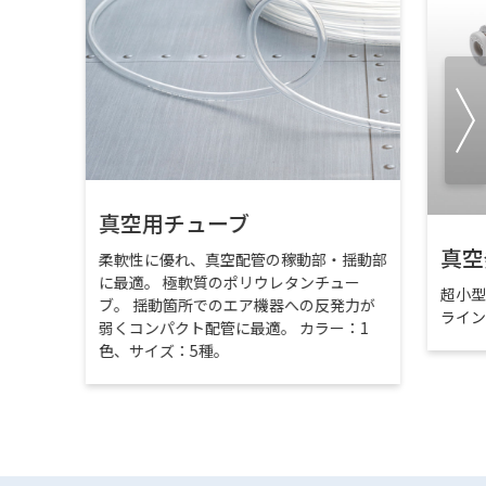
真空用チューブ
真空
柔軟性に優れ、真空配管の稼動部・揺動部
に最適。 極軟質のポリウレタンチュー
超小
ブ。 揺動箇所でのエア機器への反発力が
ライ
弱くコンパクト配管に最適。 カラー：1
色、サイズ：5種。