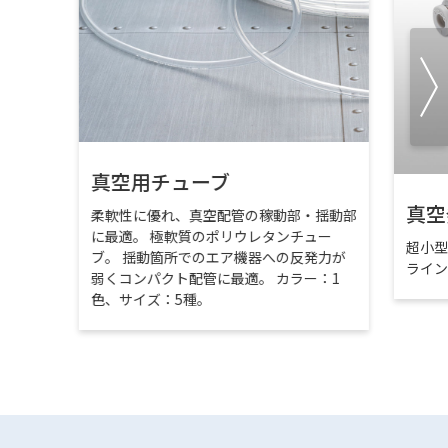
真空用チューブ
真空
柔軟性に優れ、真空配管の稼動部・揺動部
に最適。 極軟質のポリウレタンチュー
超小
ブ。 揺動箇所でのエア機器への反発力が
ライ
弱くコンパクト配管に最適。 カラー：1
色、サイズ：5種。