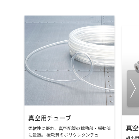
真空用チューブ
真空
柔軟性に優れ、真空配管の稼動部・揺動部
に最適。 極軟質のポリウレタンチュー
超小