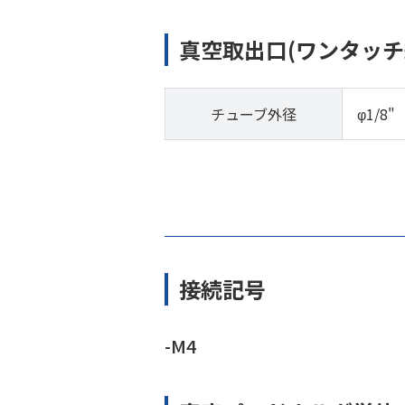
真空取出口(ワンタッチ
チューブ外径
φ1/8"
接続記号
-M4