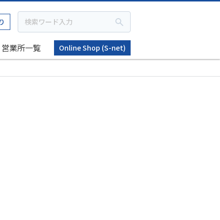
り
営業所一覧
Online Shop (S-net)