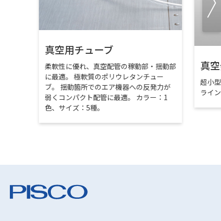
真空用チューブ
真空
柔軟性に優れ、真空配管の稼動部・揺動部
に最適。 極軟質のポリウレタンチュー
超小
ブ。 揺動箇所でのエア機器への反発力が
ライ
弱くコンパクト配管に最適。 カラー：1
色、サイズ：5種。