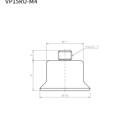
VP15RU-M4