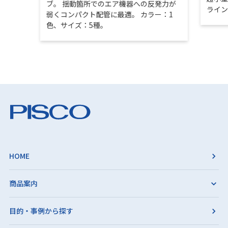
ブ。 揺動箇所でのエア機器への反発力が
ライ
弱くコンパクト配管に最適。 カラー：1
色、サイズ：5種。
HOME
商品案内
目的・事例から探す