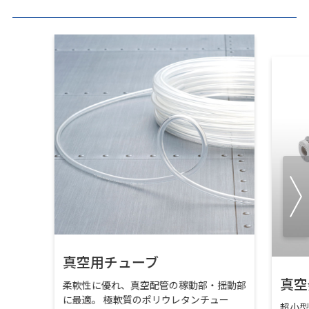
真空用チューブ
真空
柔軟性に優れ、真空配管の稼動部・揺動部
に最適。 極軟質のポリウレタンチュー
超小