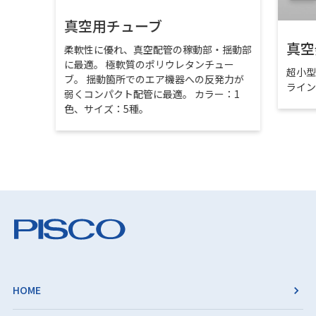
真空用チューブ
真空
柔軟性に優れ、真空配管の稼動部・揺動部
に最適。 極軟質のポリウレタンチュー
超小
ブ。 揺動箇所でのエア機器への反発力が
ライ
弱くコンパクト配管に最適。 カラー：1
色、サイズ：5種。
HOME