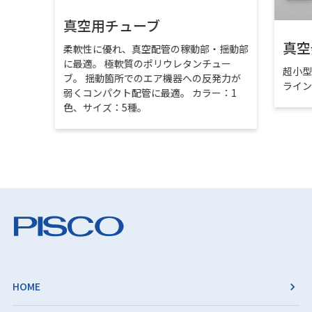
真空用チューブ
真空
柔軟性に優れ、真空配管の稼動部・揺動部
に最適。 極軟質のポリウレタンチュー
超小
ブ。 揺動箇所でのエア機器への反発力が
ライ
弱くコンパクト配管に最適。 カラー：1
色、サイズ：5種。
HOME