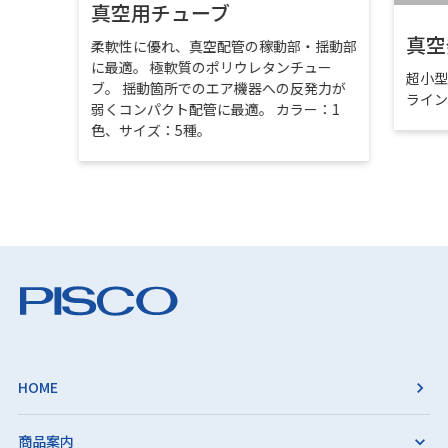
真空用チューブ
真空
柔軟性に優れ、真空配管の稼動部・揺動部
に最適。 極軟質のポリウレタンチュー
超小
ブ。 揺動箇所でのエア機器への反発力が
ライ
弱くコンパクト配管に最適。 カラー：1
色、サイズ：5種。
HOME
商品案内