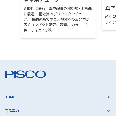
真空
柔軟性に優れ、真空配管の稼動部・揺動部
に最適。 極軟質のポリウレタンチュー
超小
ブ。 揺動箇所でのエア機器への反発力が
ライ
弱くコンパクト配管に最適。 カラー：1
色、サイズ：5種。
HOME
商品案内