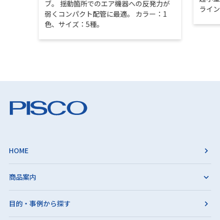
ブ。 揺動箇所でのエア機器への反発力が
ライ
弱くコンパクト配管に最適。 カラー：1
色、サイズ：5種。
HOME
商品案内
目的・事例から探す