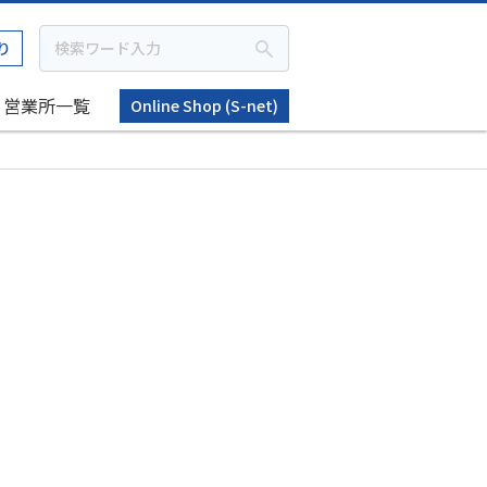
り
営業所一覧
Online Shop (S-net)