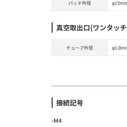
パッド外径
φ15m
真空取出口(ワンタッチ
チューブ外径
φ1.8m
接続記号
-M4