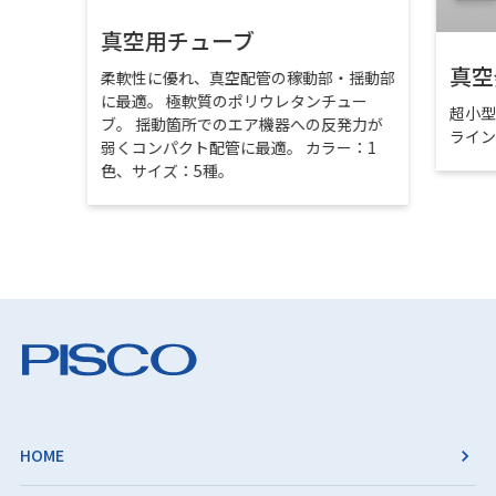
真空用チューブ
真空
柔軟性に優れ、真空配管の稼動部・揺動部
に最適。 極軟質のポリウレタンチュー
超小
ブ。 揺動箇所でのエア機器への反発力が
ライ
弱くコンパクト配管に最適。 カラー：1
色、サイズ：5種。
HOME