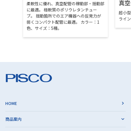
真空
柔軟性に優れ、真空配管の稼動部・揺動部
に最適。 極軟質のポリウレタンチュー
超小
ブ。 揺動箇所でのエア機器への反発力が
ライ
弱くコンパクト配管に最適。 カラー：1
色、サイズ：5種。
HOME
商品案内