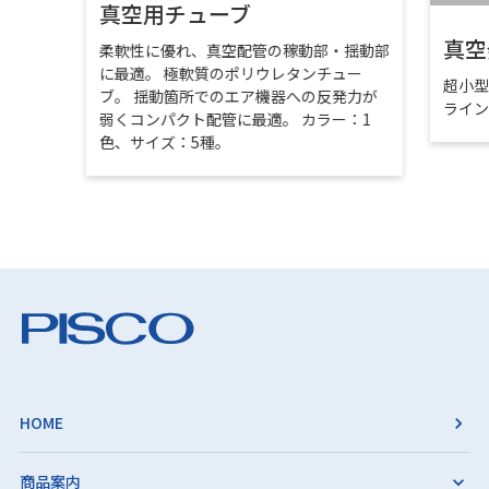
真空用チューブ
真空
柔軟性に優れ、真空配管の稼動部・揺動部
に最適。 極軟質のポリウレタンチュー
超小
ブ。 揺動箇所でのエア機器への反発力が
ライ
弱くコンパクト配管に最適。 カラー：1
色、サイズ：5種。
HOME
商品案内