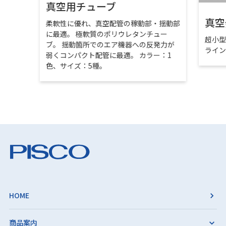
真空用チューブ
真空
柔軟性に優れ、真空配管の稼動部・揺動部
に最適。 極軟質のポリウレタンチュー
超小
ブ。 揺動箇所でのエア機器への反発力が
ライ
弱くコンパクト配管に最適。 カラー：1
色、サイズ：5種。
HOME
商品案内