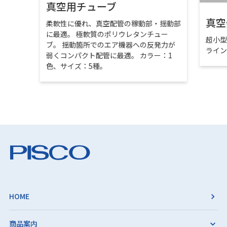
真空用チューブ
真空
柔軟性に優れ、真空配管の稼動部・揺動部
に最適。 極軟質のポリウレタンチュー
超小
ブ。 揺動箇所でのエア機器への反発力が
ライ
弱くコンパクト配管に最適。 カラー：1
色、サイズ：5種。
HOME
商品案内