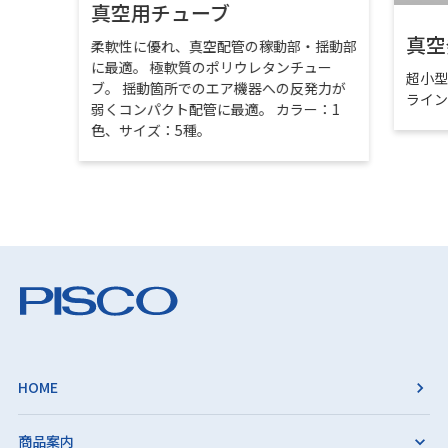
真空用チューブ
真空
柔軟性に優れ、真空配管の稼動部・揺動部
に最適。 極軟質のポリウレタンチュー
超小
ブ。 揺動箇所でのエア機器への反発力が
ライ
弱くコンパクト配管に最適。 カラー：1
色、サイズ：5種。
HOME
商品案内