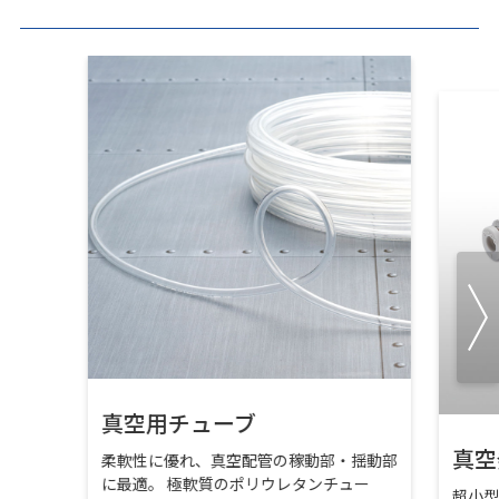
真空用チューブ
真空
柔軟性に優れ、真空配管の稼動部・揺動部
に最適。 極軟質のポリウレタンチュー
超小