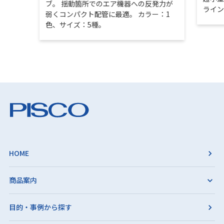
ブ。 揺動箇所でのエア機器への反発力が
ライ
弱くコンパクト配管に最適。 カラー：1
色、サイズ：5種。
HOME
商品案内
目的・事例から探す