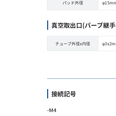
パッド外径
φ15m
真空取出口(バーブ継手
チューブ外径x内径
φ3x2
接続記号
-M4