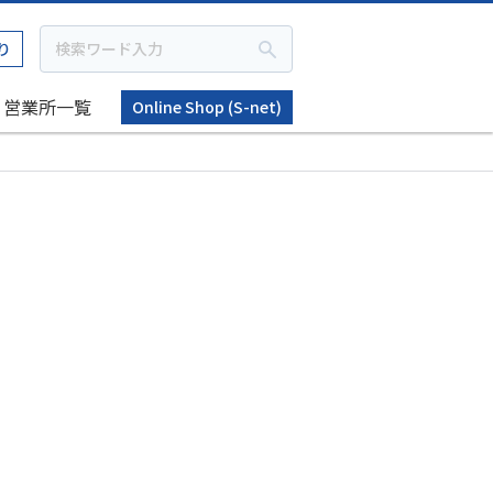
り
営業所一覧
Online Shop (S-net)