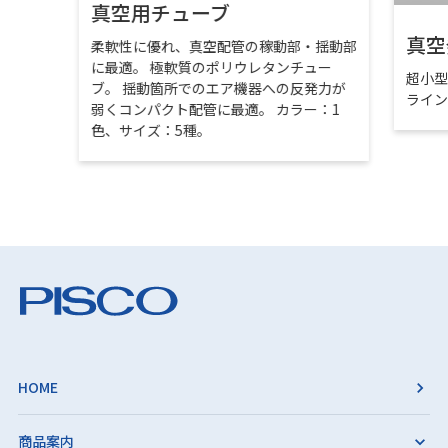
真空用チューブ
真空
柔軟性に優れ、真空配管の稼動部・揺動部
に最適。 極軟質のポリウレタンチュー
超小
ブ。 揺動箇所でのエア機器への反発力が
ライ
弱くコンパクト配管に最適。 カラー：1
色、サイズ：5種。
HOME
商品案内