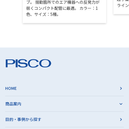
ブ。 揺動箇所でのエア機器への反発力が
ライ
弱くコンパクト配管に最適。 カラー：1
色、サイズ：5種。
HOME
商品案内
目的・事例から探す