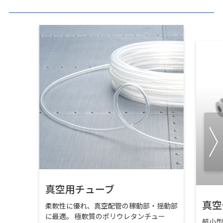
真空用チューブ
真空
柔軟性に優れ、真空配管の稼動部・揺動部
に最適。 極軟質のポリウレタンチュー
超小