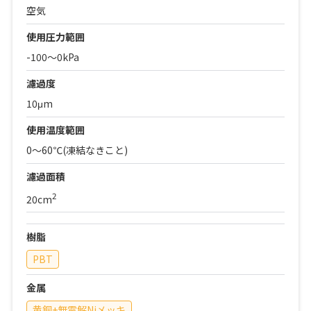
空気
使用圧力範囲
-100～0kPa
濾過度
10μm
使用温度範囲
0～60℃(凍結なきこと)
濾過面積
2
20cm
樹脂
PBT
金属
黄銅+無電解Niメッキ