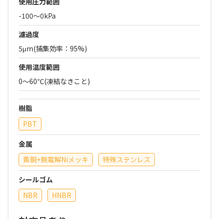
使用圧力範囲
-100～0kPa
濾過度
5μm(捕集効率：95%)
使用温度範囲
0～60℃(凍結なきこと)
樹脂
PBT
金属
黄銅+無電解Niメッキ
特殊ステンレス
シールゴム
NBR
HNBR