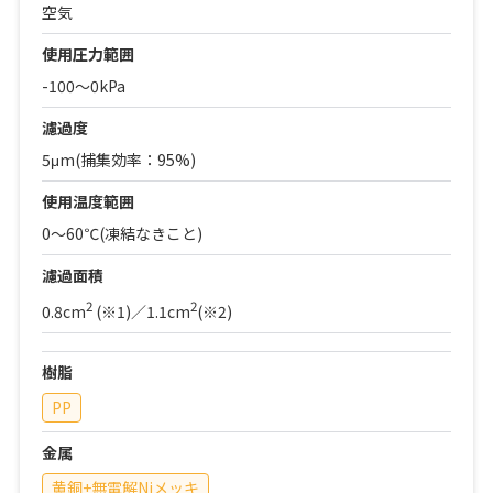
空気
使用圧力範囲
-100～0kPa
濾過度
5μm(捕集効率：95%)
使用温度範囲
0～60℃(凍結なきこと)
濾過面積
2
2
0.8cm
(※1)／1.1cm
(※2)
樹脂
PP
金属
黄銅+無電解Niメッキ