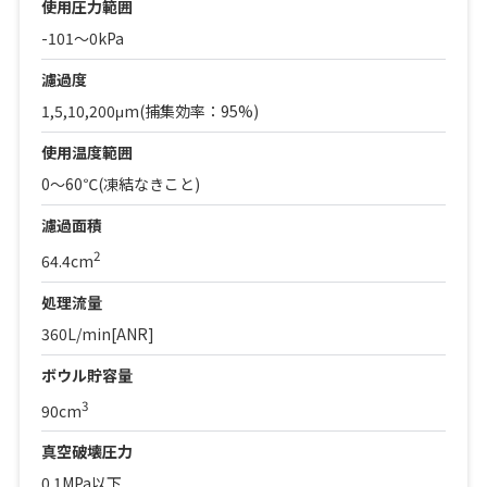
使用圧力範囲
-101～0kPa
濾過度
1,5,10,200μm(捕集効率：95%)
使用温度範囲
0～60℃(凍結なきこと)
濾過面積
2
64.4cm
処理流量
360L/min[ANR]
ボウル貯容量
3
90cm
真空破壊圧力
0.1MPa以下