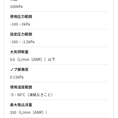
100kPa
使用圧力範囲
-100 ~ 0kPa
設定圧力範囲
-100 ~ -1.3kPa
大気摂取量
0.6（L/min［ANR］）以下
ノブ解像度
0.13kPa
使用温度範囲
-5 ~ 60℃（凍結なきこと）
最大吸込流量
350（L/min［ANR］）