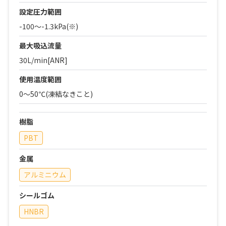
設定圧力範囲
-100～-1.3kPa(※)
最大吸込流量
30L/min[ANR]
使用温度範囲
0～50℃(凍結なきこと)
樹脂
PBT
金属
アルミニウム
シールゴム
HNBR