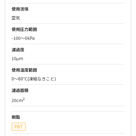
使用流体
空気
使用圧力範囲
-100～0kPa
濾過度
10μm
使用温度範囲
0～60℃(凍結なきこと)
濾過面積
2
20cm
樹脂
PBT