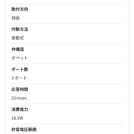
取付方向
自由
作動方法
直動式
弁構造
ポペット
ポート数
3 ポート
応答時間
20msec
消費電力
18.5W
許容電圧範囲