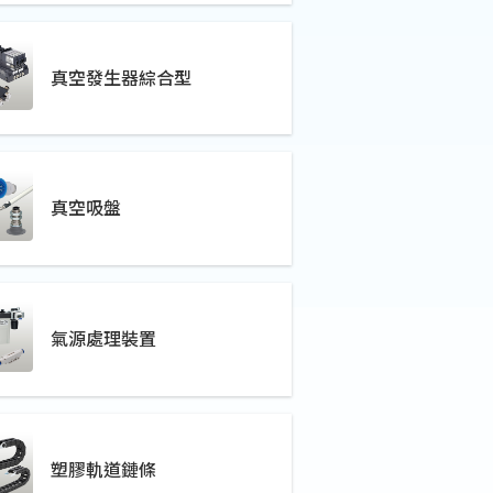
真空發生器綜合型
真空吸盤
氣源處理裝置
塑膠軌道鏈條