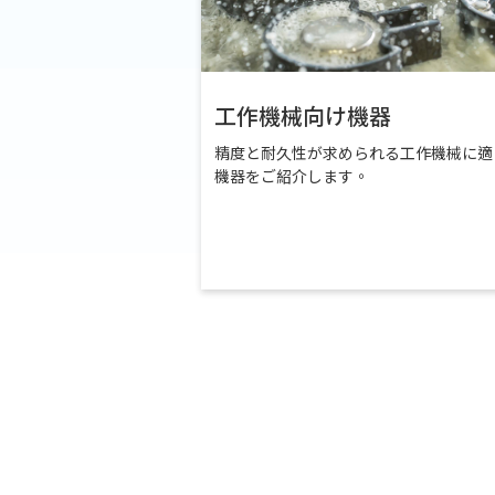
工作機械向け機器
精度と耐久性が求められる工作機械に適
機器をご紹介します。