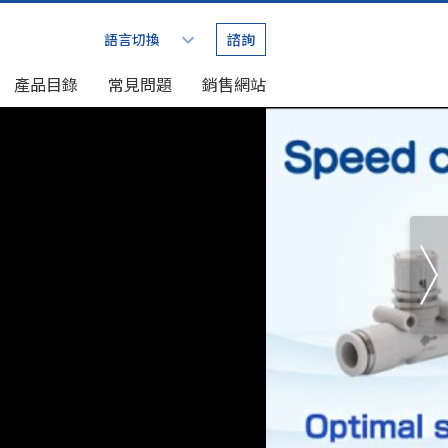
諮詢
產品目錄
常見問題
銷售網站