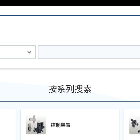
按系列搜索
控制裝置