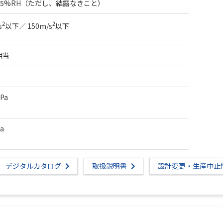
85%RH（ただし、結露なきこと）
2
2
s
以下／ 150m/s
以下
相当
MPa
Pa
デジタルカタログ
取扱説明書
設計変更・生産中止