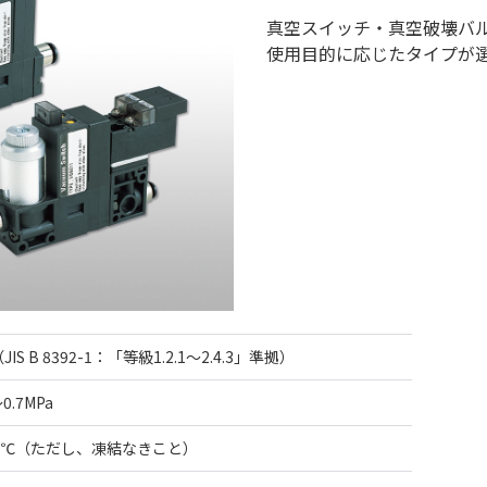
真空スイッチ・真空破壊バ
使用目的に応じたタイプが
IS B 8392-1：「等級1.2.1～2.4.3」準拠）
～0.7MPa
50℃（ただし、凍結なきこと）