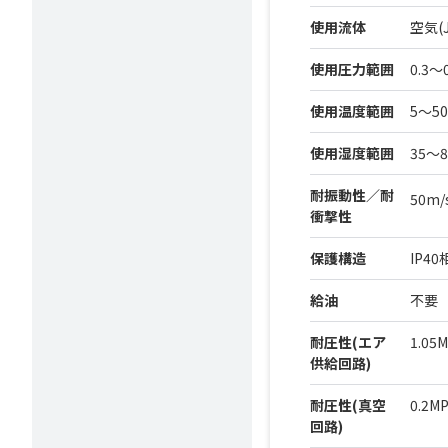
使用流体
空気(J
使用圧力範囲
0.3～
使用温度範囲
5～5
使用湿度範囲
35～
耐振動性／耐
50m/
衝撃性
保護構造
IP40
給油
不要
耐圧性(エア
1.05
供給回路)
耐圧性(真空
0.2M
回路)