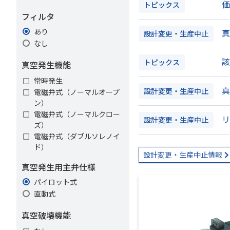
トピックス
フィルタ
あり
真
設計変更・生産中止
なし
該
トピックス
真空発生機能
常時発生
真
設計変更・生産中止
電磁弁式（ノーマルオープ
ン）
電磁弁式（ノーマルクロー
設計変更・生産中止
ズ）
電磁弁式（ダブルソレノイ
ド）
設計変更・生産中止情報
真空発生用主弁仕様
パイロット式
直動式
真空破壊機能