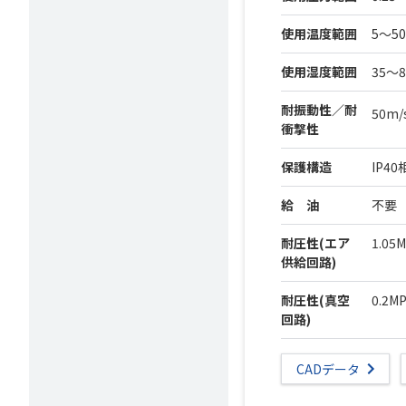
使用温度範囲
5～
使用湿度範囲
35～
耐振動性／耐
50m/
衝撃性
保護構造
IP40
給 油
不要
耐圧性(エア
1.05
供給回路)
耐圧性(真空
0.2M
回路)
CADデータ