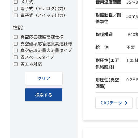
メカ式
使用湿度範囲
35～
電子式（アナログ出力）
耐振動性／耐
電子式（スイッチ出力）
50m/
衝撃性
性能
保護構造
IP40
真空応答速度高速仕様
真空破壊応答速度高速仕様
給 油
不要
真空破壊流量大流量タイプ
省スペースタイプ
耐圧性(エア
1.05
省エネ対応
供給回路)
クリア
耐圧性(真空
0.2M
回路)
検索する
CADデータ