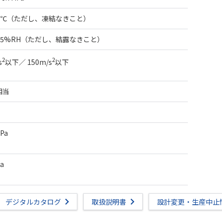
50℃（ただし、凍結なきこと）
85%RH（ただし、結露なきこと）
2
2
s
以下／ 150m/s
以下
相当
MPa
Pa
デジタルカタログ
取扱説明書
設計変更・生産中止