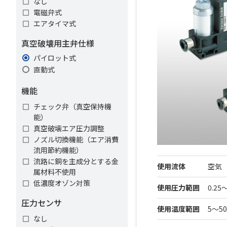
なし
電磁弁式
エアタイマ式
真空破壊用主弁仕様
パイロット式
直動式
機能
チェック弁（真空保持機
能）
真空破壊エア圧力調整
ノズル切換機能（エア消費
流用節約機能）
流路に銅を主成分とする金
使用流体
空気（J
属材料不使用
低濃度オゾン対策
使用圧力範囲
0.25
圧力センサ
使用温度範囲
5～
なし