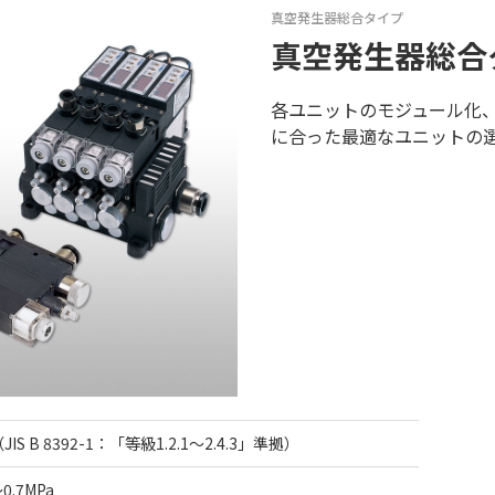
真空発生器総合タイプ
真空発生器総合
各ユニットのモジュール化
に合った最適なユニットの選
IS B 8392-1：「等級1.2.1～2.4.3」準拠）
～0.7MPa