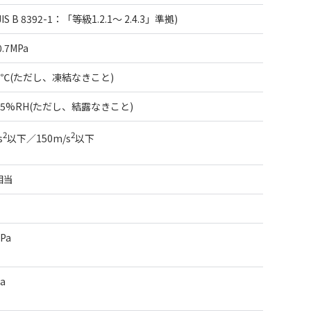
IS B 8392-1：「等級1.2.1～ 2.4.3」準拠)
0.7MPa
0℃(ただし、凍結なきこと)
85%RH(ただし、結露なきこと)
2
2
s
以下／150m/s
以下
相当
MPa
Pa